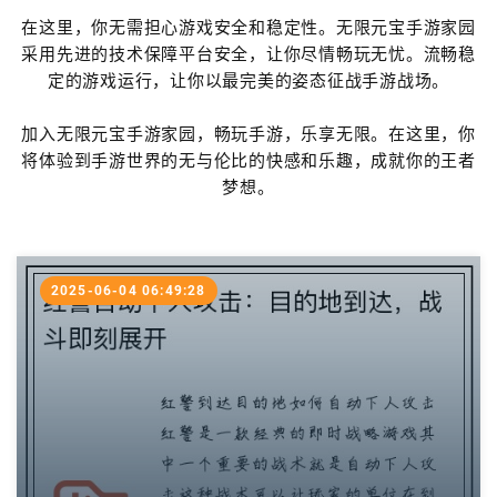
在这里，你无需担心游戏安全和稳定性。无限元宝手游家园
采用先进的技术保障平台安全，让你尽情畅玩无忧。流畅稳
定的游戏运行，让你以最完美的姿态征战手游战场。
加入无限元宝手游家园，畅玩手游，乐享无限。在这里，你
将体验到手游世界的无与伦比的快感和乐趣，成就你的王者
梦想。
2025-06-04 06:49:28