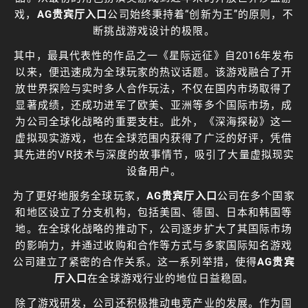
戏，
AG贵宾厅入口
公司始终秉持着“创新为王”的原则，不
断挑战游戏设计的极限。
其中，最具代表性的作品之一《星际远征》自2016年发布
以来，便迅速成为全球玩家的热议话题。该游戏融合了开
放世界探险与实时多人合作玩法，不仅在国内市场取得了
显著成绩，还成功进军了欧美、亚洲等多个国际市场，成
为公司全球化战略的重要支柱。此外，《深海探秘》这一
虚拟现实游戏，也在全球范围内获得了广泛的好评，凭借
其先进的VR技术与深度的故事情节，吸引了大量虚拟现实
设备用户。
为了更好地服务全球玩家，
AG贵宾厅入口
公司在多个国家
和地区设立了分支机构，包括美国、德国、日本和韩国等
地。在全球化战略的推动下，公司逐步扩大了其国际市场
的影响力，并通过收购和合作等方式与多家国际知名游戏
公司建立了紧密的合作关系。这一系列举措，使得
AG贵宾
厅入口
在全球游戏行业的地位日益稳固。
除了游戏研发，公司还积极推动电竞产业的发展。作为国