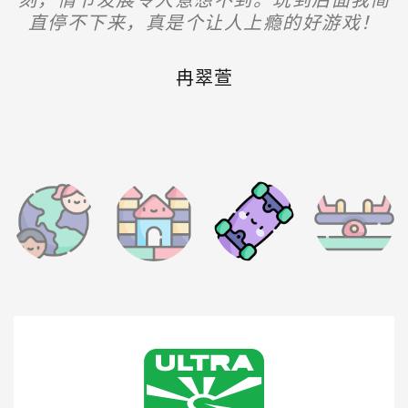
bug，比如卡顿或任务无法触发。不过这些
角色选择和道具，给玩家更多策略上的选
直停不下来，真是个让人上瘾的好游戏！
根本停不下来！
瑕疵不影响我的整体体验，依然觉得非常值
择。”
得玩。
冉翠萱