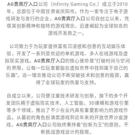
AG贵宾厅入口
公司（Infinity Gaming Co.）成立于2010
年，总部位于中国甘肃省庆阳市。作为一家专注于电子游
戏研发与发行的企业，
AG贵宾厅入口
公司自创立以来，凭
借其创新精神和独特的游戏理念，迅速崛起为全球知名的
游戏开发商之一。
公司致力于为玩家提供富有沉浸感和创意的互动娱乐体
验，开发了一系列受欢迎的单机游戏、多人在线游戏及虚
拟现实游戏。
AG贵宾厅入口
的核心使命是“打破时间与空间
的界限，让每一位玩家都能在虚拟世界中找到属于自己的
乐趣”。这一理念推动公司不断突破技术和创意的瓶颈，赢
得了全球玩家的热爱与支持。
自成立以来，公司便注重技术研发与创新，旗下的多个开
发团队精于虚拟现实技术、人工智能、3D建模和游戏引擎
等多个领域，推出了不少在业内具有重要影响力的游戏作
品。从最初的角色扮演类游戏到近年来的开放世界沙盒游
戏，
AG贵宾厅入口
公司始终秉持着“创新为王”的原则，不
断挑战游戏设计的极限。